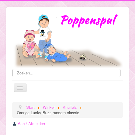
Zoeken...
Toggle
Navigation
Start
Winkel
Knuffels
Orange Lucky Buzz modern classic
Evenementen
Aan / Afmelden
Galerij
Winkel