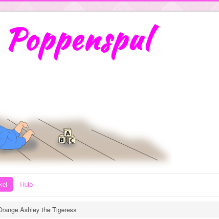
kel
Hulp
Orange Ashley the Tigeress