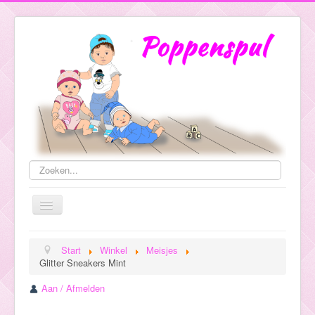
Zoeken...
Toggle
Navigation
Start
Winkel
Meisjes
Glitter Sneakers Mint
Evenementen
Aan / Afmelden
Galerij
Winkel